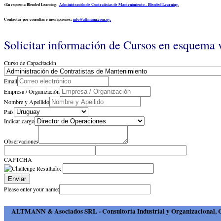
▪️En esquema Blended Learning:
Administración de Contratistas de Mantenimiento - Blended Learning.
Contactar por consultas e inscripciones:
info@altmann.com.uy.
Solicitar información de Cursos en esquema 
Curso de Capacitación
Email
Empresa / Organización
Nombre y Apellido
País
Indicar cargo
Observaciones
CAPTCHA
Resultado:
Enviar
Please enter your name:
ALTMANN & Asociados SRL - Consultoría Industrial y Organizacional, Cap