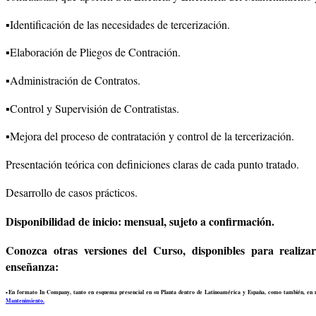
▪️Identificación de las necesidades de tercerización.
▪️Elaboración de Pliegos de Contración.
▪️Administración de Contratos.
▪️Control y Supervisión de Contratistas.
▪️Mejora del proceso de contratación y control de la tercerización.
Presentación teórica con definiciones claras de cada punto tratado.
Desarrollo de casos prácticos.
Disponibilidad de inicio: mensual, sujeto a confirmación.
Conozca otras versiones del Curso, disponibles para realiza
enseñanza:
▪️En formato In Company, tanto en esquema presencial en su Planta dentro de Latinoamérica y España, como también, en 
Mantenimiento.